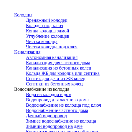
Перейти
к
Колодцы
основному
Дренажный колодец
содержанию
Колодец под ключ
Копка колодца зимой
Углубление колодцев
Чистка колодца
Чистка колодца под ключ
Канализация
Автономная канализация
Канализация для частного дома
Канализация из бетонных колец
Кольца ЖБ для колодца или септика
Септик для дачи из ЖБ колец
Септики из бетонных колец
Водоснабжение из колодца
Вода из колодца в дом
Водопровод для частного дома
Водоснабжение из колодца под ключ
Водоснабжение частного дома
Дачный водопровод
Зимнее водоснабжение из колодца
Зимний водопровод на даче
Копка траншеи под водоснабжение