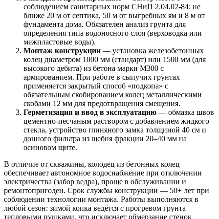
соблюдением санитарных норм СНиП 2.04.02-84: не
ближе 20 м от септика, 50 м от выгребных ям и 8 м от
фундамента дома. Обязателен анализ грунта для
определения типа водоносного слоя (верховодка или
межпластовые воды).
Монтаж конструкции
— установка железобетонных
колец диаметром 1000 мм (стандарт) или 1500 мм (для
высокого дебита) из бетона марки М300 с
армированием. При работе в сыпучих грунтах
применяется закрытый способ «подкопа» с
обязательным скобированием колец металлическими
скобами 12 мм для предотвращения смещения.
Герметизация и ввод в эксплуатацию
— обмазка швов
цементно-песчаным раствором с добавлением жидкого
стекла, устройство глиняного замка толщиной 40 см и
донного фильтра из щебня фракции 20–40 мм на
осиновом щите.
В отличие от скважины, колодец из бетонных колец
обеспечивает автономное водоснабжение при отключении
электричества (забор ведра), проще в обслуживании и
ремонтопригоден. Срок службы конструкции — 50+ лет при
соблюдении технологии монтажа. Работы выполняются в
любой сезон: зимой копка ведётся с прогревом грунта
тепловыми пушками, что исключает обмерзание стенок